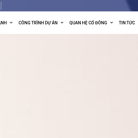
ANH
CÔNG TRÌNH DỰ ÁN
QUAN HỆ CỔ ĐÔNG
TIN TỨC