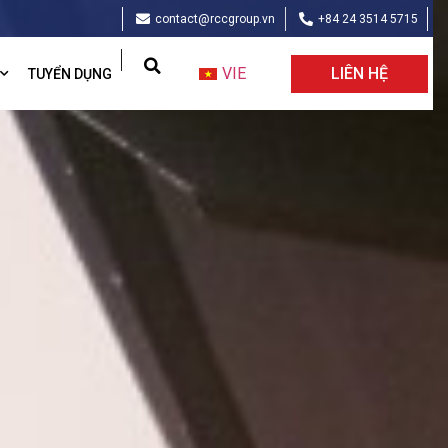
contact@rccgroup.vn
+84 24 3514 5715
VIE
LIÊN HỆ
TUYỂN DỤNG