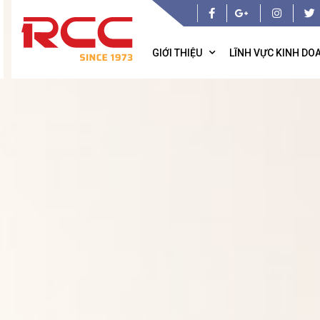
GIỚI THIỆU
LĨNH VỰC KINH DO