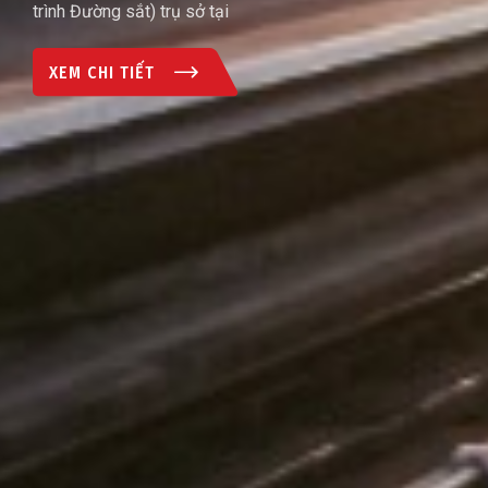
trình Đường sắt) trụ sở tại
XEM CHI TIẾT