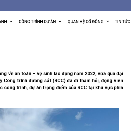
OANH
CÔNG TRÌNH DỰ ÁN
QUAN HỆ CỔ ĐÔNG
TIN TỨC
 an toàn – vệ sinh lao động năm 2022, vừa qua đại
 Công trình đường sắt (RCC) đã đi thăm hỏi, động viên
ác công trình, dự án trọng điểm của RCC tại khu vực phía