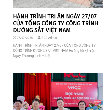
HÀNH TRÌNH TRI ÂN NGÀY 27/07
CỦA TỔNG CÔNG TY CÔNG TRÌNH
ĐƯỜNG SẮT VIỆT NAM
27/07/2026
RCC Admin
HÀNH TRÌNH TRI ÂN NGÀY 27/07 CỦA TỔNG CÔNG TY
CÔNG TRÌNH ĐƯỜNG SẮT VIỆT NAM Hướng tới kỷ niệm
Ngày Thương binh – Liệt