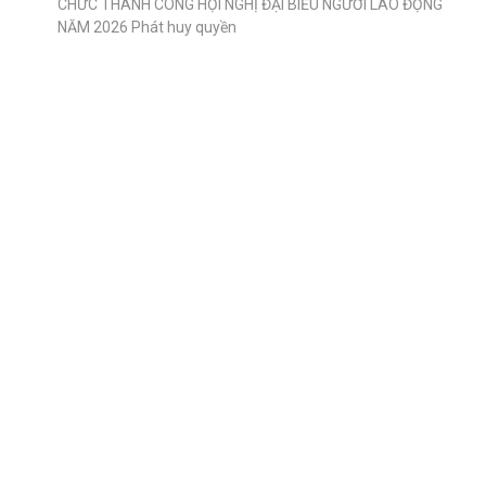
CHỨC THÀNH CÔNG HỘI NGHỊ ĐẠI BIỂU NGƯỜI LAO ĐỘNG
NĂM 2026 Phát huy quyền