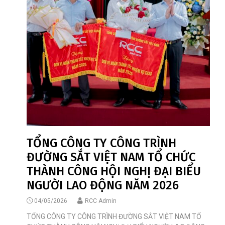
TỔNG CÔNG TY CÔNG TRÌNH
ĐƯỜNG SẮT VIỆT NAM TỔ CHỨC
THÀNH CÔNG HỘI NGHỊ ĐẠI BIỂU
NGƯỜI LAO ĐỘNG NĂM 2026
04/05/2026
RCC Admin
TỔNG CÔNG TY CÔNG TRÌNH ĐƯỜNG SẮT VIỆT NAM TỔ