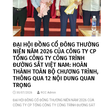
ĐẠI HỘI ĐỒNG CỔ ĐÔNG THƯỜNG
NIÊN NĂM 2026 CỦA CÔNG TY CP
TỔNG CÔNG TY CÔNG TRÌNH
ĐƯỜNG SẮT VIỆT NAM: HOÀN
THÀNH TOÀN BỘ CHƯƠNG TRÌNH,
THÔNG QUA 12 NỘI DUNG QUAN
TRỌNG
30/07/2026
RCC Admin
ĐẠI HỘI ĐỒNG CỔ ĐÔNG THƯỜNG NIÊN NĂM 2026 CỦA
CÔNG TY CP TỔNG CÔNG TY CÔNG TRÌNH ĐƯỜNG SẮT