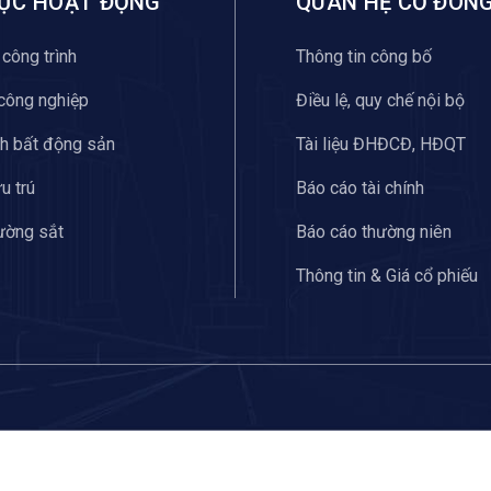
VỰC HOẠT ĐỘNG
QUAN HỆ CỔ ĐÔN
công trình
Thông tin công bố
công nghiệp
Điều lệ, quy chế nội bộ
nh bất động sản
Tài liệu ĐHĐCĐ, HĐQT
u trú
Báo cáo tài chính
ường sắt
Báo cáo thường niên
Thông tin & Giá cổ phiếu