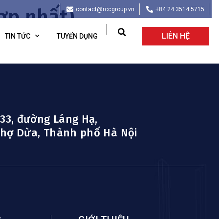
ợp nhất)
contact@rccgroup.vn
+84 24 3514 5715
LIÊN HỆ
TIN TỨC
TUYỂN DỤNG
 33, đường Láng Hạ,
hợ Dừa, Thành phố Hà Nội