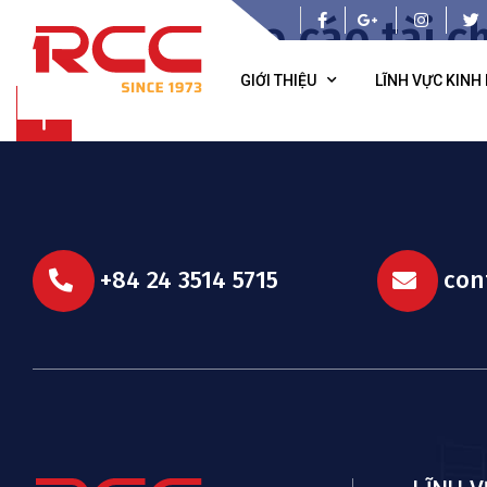
Báo cáo tài c
GIỚI THIỆU
LĨNH VỰC KINH
+84 24 3514 5715
con