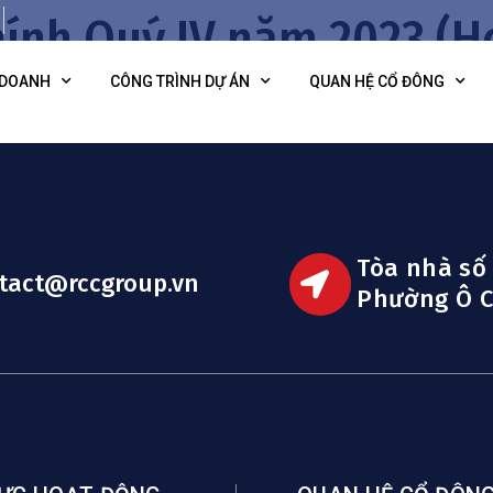
hính Quý IV năm 2023 (H
 DOANH
CÔNG TRÌNH DỰ ÁN
QUAN HỆ CỔ ĐÔNG
Tòa nhà số
tact@rccgroup.vn
Phường Ô C