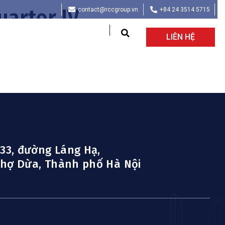
uarter IV
contact@rccgroup.vn
+84 24 3514 5715
LIÊN HỆ
 33, đường Láng Hạ,
hợ Dừa, Thành phố Hà Nội