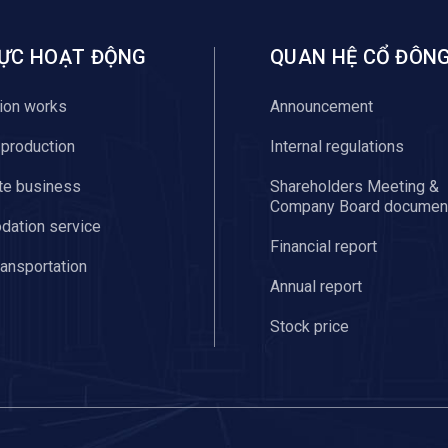
VỰC HOẠT ĐỘNG
QUAN HỆ CỔ ĐÔN
ion works
Announcement
l production
Internal regulations
te business
Shareholders Meeting &
Company Board documen
ation service
Financial report
ransportation
Annual report
Stock price